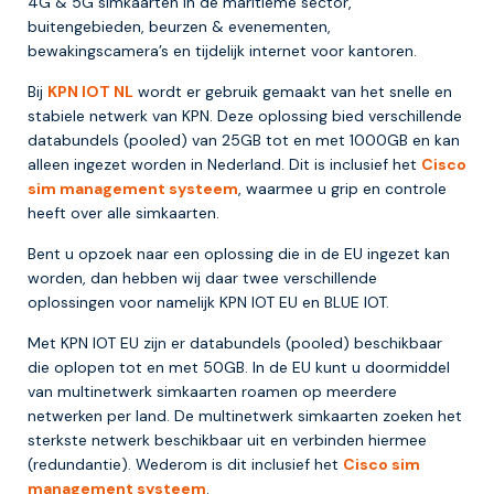
4G & 5G simkaarten in de maritieme sector,
buitengebieden, beurzen & evenementen,
bewakingscamera’s en tijdelijk internet voor kantoren.
Bij
KPN IOT NL
wordt er gebruik gemaakt van het snelle en
stabiele netwerk van KPN. Deze oplossing bied verschillende
databundels (pooled) van 25GB tot en met 1000GB en kan
alleen ingezet worden in Nederland. Dit is inclusief het
Cisco
sim management systeem
, waarmee u grip en controle
heeft over alle simkaarten.
Bent u opzoek naar een oplossing die in de EU ingezet kan
worden, dan hebben wij daar twee verschillende
oplossingen voor namelijk KPN IOT EU en BLUE IOT.
Met KPN IOT EU zijn er databundels (pooled) beschikbaar
die oplopen tot en met 50GB. In de EU kunt u doormiddel
van multinetwerk simkaarten roamen op meerdere
netwerken per land. De multinetwerk simkaarten zoeken het
sterkste netwerk beschikbaar uit en verbinden hiermee
(redundantie). Wederom is dit inclusief het
Cisco sim
management systeem
.