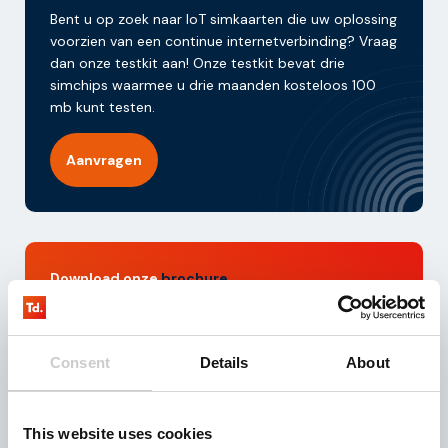
Bent u op zoek naar IoT simkaarten die uw oplossing
voorzien van een continue internetverbinding? Vraag
dan onze testkit aan! Onze testkit bevat drie
simchips waarmee u drie maanden kosteloos 100
mb kunt testen.
Aanvragen
Download onze
brochure
Bent u op zoek naar een geschikte IoT partner voor
uw bedrijfsactiviteiten? Download dan deze
brochure en ontvang direct toegang tot waardevolle
Consent
Details
About
inzichten over onze dienstverlening en IoT
oplossingen.
This website uses cookies