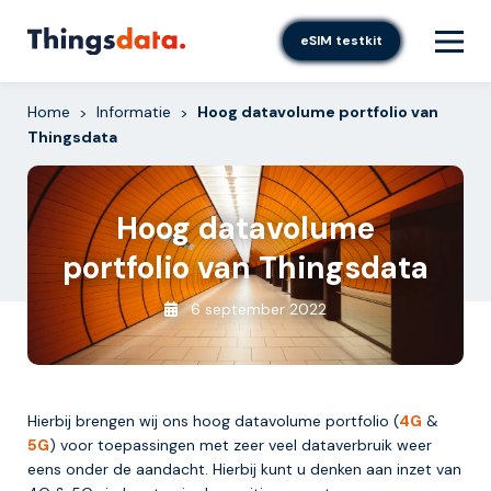
Skip
to
eSIM testkit
content
Home
Informatie
Hoog datavolume portfolio van
>
>
Thingsdata
Hoog datavolume
portfolio van Thingsdata
6 september 2022
Hierbij brengen wij ons hoog datavolume portfolio (
4G
&
5G
) voor toepassingen met zeer veel dataverbruik weer
eens onder de aandacht. Hierbij kunt u denken aan inzet van