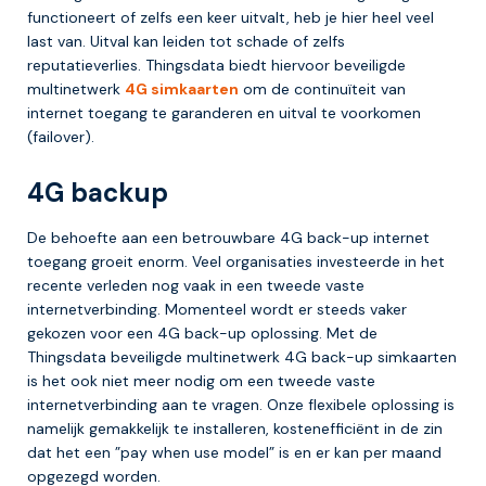
functioneert of zelfs een keer uitvalt, heb je hier heel veel
last van. Uitval kan leiden tot schade of zelfs
reputatieverlies. Thingsdata biedt hiervoor beveiligde
multinetwerk
4G simkaarten
om de continuïteit van
internet toegang te garanderen en uitval te voorkomen
(failover).
4G backup
De behoefte aan een betrouwbare 4G back-up internet
toegang groeit enorm. Veel organisaties investeerde in het
recente verleden nog vaak in een tweede vaste
internetverbinding. Momenteel wordt er steeds vaker
gekozen voor een 4G back-up oplossing. Met de
Thingsdata beveiligde multinetwerk 4G back-up simkaarten
is het ook niet meer nodig om een tweede vaste
internetverbinding aan te vragen. Onze flexibele oplossing is
namelijk gemakkelijk te installeren, kostenefficiënt in de zin
dat het een ”pay when use model” is en er kan per maand
opgezegd worden.