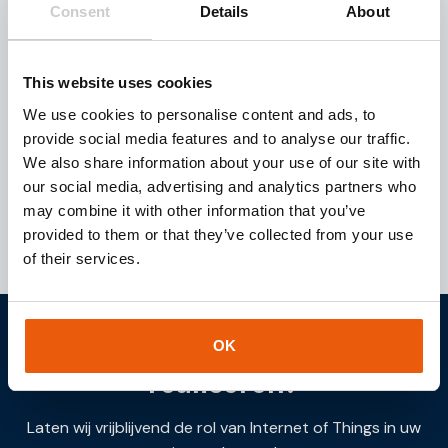
Consent
Details
About
Download onze
brochure
Bent u op zoek naar een geschikte IoT partner voor
uw bedrijfsactiviteiten? Download dan deze
This website uses cookies
brochure en ontvang direct toegang tot waardevolle
We use cookies to personalise content and ads, to
inzichten over onze dienstverlening en IoT
provide social media features and to analyse our traffic.
oplossingen.
We also share information about your use of our site with
our social media, advertising and analytics partners who
Downloaden
may combine it with other information that you’ve
provided to them or that they’ve collected from your use
of their services.
Samen uw IOT project
OK
realiseren?
Laten wij vrijblijvend de rol van Internet of Things in uw