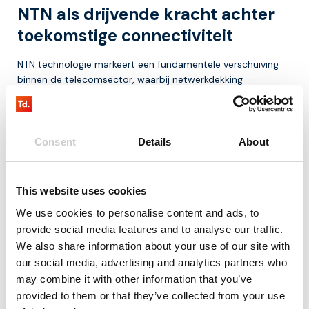
NTN als drijvende kracht achter
toekomstige connectiviteit
NTN technologie markeert een fundamentele verschuiving
binnen de telecomsector, waarbij netwerkdekking
onafhankelijk wordt van traditionele beperkingen zoals
geografische locatie of infrastructuur. Door satellieten en
luchtplatformen te integreren met bestaande netwerken
kunnen organisaties hun bereik en impact aanzienlijk
Consent
Details
About
vergroten. NTN biedt daarmee nieuwe kansen om
bedrijfsprocessen te verbeteren en de betrouwbaarheid van
communicatie te verhogen, ongeacht externe
This website uses cookies
omstandigheden.
We use cookies to personalise content and ads, to
Benieuwd hoe NTN-technologie uw organisatie kan helpen
provide social media features and to analyse our traffic.
met betrouwbare connectiviteit, waar traditionele
We also share information about your use of our site with
netwerken tekortschieten? Neem dan contact met ons op
our social media, advertising and analytics partners who
via
+31-85-0443500
of stuur een e-mail naar
may combine it with other information that you’ve
info@thingsdata.com
. We denken graag met u mee over
provided to them or that they’ve collected from your use
de juiste oplossing voor uw situatie.