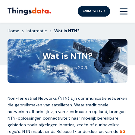
Skip
to
eSIM testkit
content
Home
Informatie
Wat is NTN?
>
>
Wat is NTN?
12 augustus 2025
Non-Terrestrial Networks (NTN) zijn communicatienetwerken
die gebruikmaken van satellieten. Waar traditionele
netwerken afhankelijk zijn van zendmasten op land, brengen
NTN-oplossingen connectiviteit naar moeilijk bereikbare
gebieden zoals afgelegen locaties, zeeën of dunbevolkte
regio’s. NTN maakt sinds Release 17 onderdeel uit van de
5G