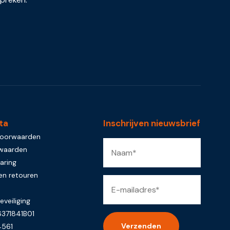
ta
Inschrijven nieuwsbrief
voorwaarden
rwaarden
aring
en retouren
eveiliging
371841B01
4561