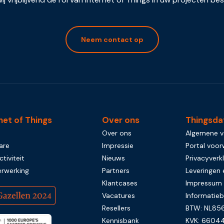
Neem contact op
net of Things
Over ons
Thingsda
Over ons
Algemene 
are
Impressie
Portal voo
tiviteit
Nieuws
Privacyverkl
rwerking
Partners
Leveringen 
Klantcases
Impressum
Vacatures
Informatieb
Resellers
BTW: NL856
Kennisbank
KVK: 6604