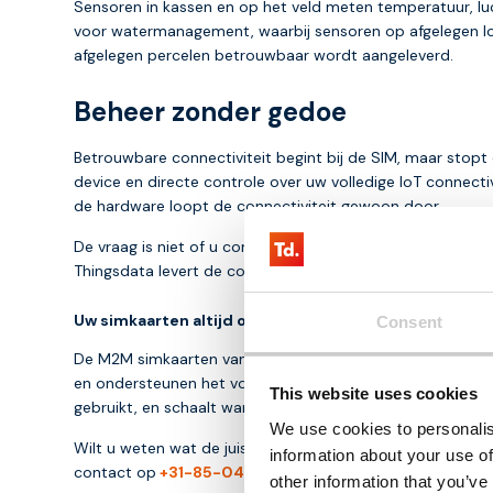
Sensoren in kassen en op het veld meten temperatuur, luc
voor watermanagement, waarbij sensoren op afgelegen loc
afgelegen percelen betrouwbaar wordt aangeleverd.
Beheer zonder gedoe
Betrouwbare connectiviteit begint bij de SIM, maar stopt d
device en directe controle over uw volledige IoT connectiv
de hardware loopt de connectiviteit gewoon door.
De vraag is niet of u connectiviteit nodig heeft, de vraag 
Thingsdata levert de connectiviteitsinfrastructuur die bij
Uw simkaarten altijd onder controle, waar uw devices 
Consent
De M2M simkaarten van Thingsdata zijn ontworpen om dat r
en ondersteunen het volledige netwerkspectrum van 2G tot
This website uses cookies
gebruikt, en schaalt wanneer dat nodig is: prepaid, postp
We use cookies to personalis
Wilt u weten wat de juiste connectiviteitsoplossing voo
information about your use of
contact op
+31-85-0443500
of per mail naar
info@th
other information that you’ve