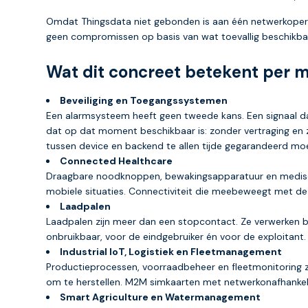
Omdat Thingsdata niet gebonden is aan één netwerkoperato
geen compromissen op basis van wat toevallig beschikbaa
Wat dit concreet betekent per m
Beveiliging en Toegangssystemen
Een alarmsysteem heeft geen tweede kans. Een signaal dat 
dat op dat moment beschikbaar is: zonder vertraging en 
tussen device en backend te allen tijde gegarandeerd moet
Connected Healthcare
Draagbare noodknoppen, bewakingsapparatuur en medische
mobiele situaties. Connectiviteit die meebeweegt met de
Laadpalen
Laadpalen zijn meer dan een stopcontact. Ze verwerken b
onbruikbaar, voor de eindgebruiker én voor de exploitant.
Industrial IoT, Logistiek en Fleetmanagement
Productieprocessen, voorraadbeheer en fleetmonitoring z
om te herstellen. M2M simkaarten met netwerkonafhankel
Smart Agriculture en Watermanagement