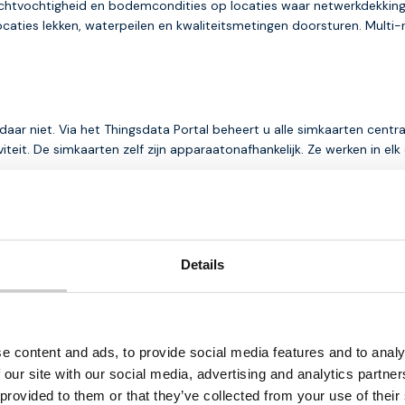
htvochtigheid en bodemcondities op locaties waar netwerkdekking p
aties lekken, waterpeilen en kwaliteitsmetingen doorsturen. Multi
aar niet. Via het Thingsdata Portal beheert u alle simkaarten centraa
iteit. De simkaarten zelf zijn apparaatonafhankelijk. Ze werken in elk
is hoeveel uitval u zich kunt veroorloven. Voor de meeste organisaties
 dat antwoord past.
ook zijn
Details
isico te elimineren. Ze roamen op het sterkste beschikbare netwerk
 en met 5G. Er zijn geen activatiekosten, geen looptijdverplichtin
aid, gebundeld of pay-as-you-go, afhankelijk van uw situatie.
e content and ads, to provide social media features and to analy
r uw specifieke toepassing inhoudt? Thingsdata denkt graag concre
 our site with our social media, advertising and analytics partn
ingsdata.com
.
 provided to them or that they’ve collected from your use of their