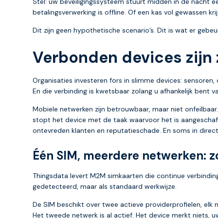
Stel: uw beveiligingssysteem stuurt midden in de nacht e
betalingsverwerking is offline. Of een kas vol gewassen k
Dit zijn geen hypothetische scenario’s. Dit is wat er geb
Verbonden devices zijn 
Organisaties investeren fors in slimme devices: sensoren, 
En die verbinding is kwetsbaar zolang u afhankelijk bent v
Mobiele netwerken zijn betrouwbaar, maar niet onfeilbaa
stopt het device met de taak waarvoor het is aangeschaft.
ontevreden klanten en reputatieschade. En soms in directe
Één SIM, meerdere netwerken: zo
Thingsdata levert M2M simkaarten die continue verbindin
gedetecteerd, maar als standaard werkwijze.
De SIM beschikt over twee actieve providerprofielen, elk 
Het tweede netwerk is al actief. Het device merkt niets, 