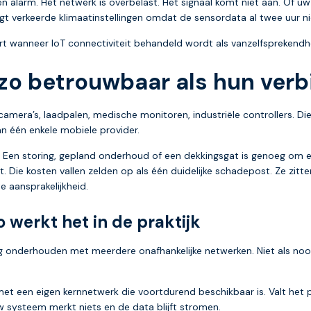
en alarm. Het netwerk is overbelast. Het signaal komt niet aan. Of 
rijgt verkeerde klimaatinstellingen omdat de sensordata al twee uur n
eurt wanneer IoT connectiviteit behandeld wordt als vanzelfsprekendh
zo betrouwbaar als hun verb
camera’s, laadpalen, medische monitoren, industriële controllers. Di
an één enkele mobiele provider.
r. Een storing, gepland onderhoud of een dekkingsgat is genoeg om
 Die kosten vallen zelden op als één duidelijke schadepost. Ze zitt
 aansprakelijkheid.
 werkt het in de praktijk
g onderhouden met meerdere onafhankelijke netwerken. Niet als nood
met een eigen kernnetwerk die voortdurend beschikbaar is. Valt het 
uw systeem merkt niets en de data blijft stromen.