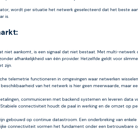
r, wordt per situatie het netwerk geselecteerd dat het beste aansl
r is.
arkt:
niet aankomt, is een signaal dat niet bestaat. Met multi-netwerk co
zonder afhankelijkheid van één provider. Hetzelfde geldt voor sli
 zijn.
 telemetrie functioneren in omgevingen waar netwerken wisselend 
 beschikbaarheid van het netwerk is hier geen meerwaarde, maar een
etalingen, communiceren met backend systemen en leveren data voor
 Stabiele connectiviteit houdt de paal in werking en de omzet op pei
ijn gebouwd op continue datastroom. Een onderbreking van enkele m
ijke connectiviteit vormen het fundament onder een betrouwbare o