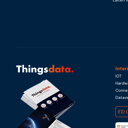
Inter
IOT
Hardw
Connec
Datave