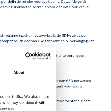
er definitie minder voorspelbaar is. Datzelfde geldt
-roaming simkaarten zorgen ervoor dat data ook vanuit
l: realtime inzicht in dataverbruik, de SIM-status per
 compatibel device van elke fabrikant en bij vervanging van
 die serieus in IoT investeren, is het antwoord: geen.
About
, zijn actief in 190 landen via meer dan 650 netwerken,
gen en geen minimale afname. U betaalt voor wat u
se our traffic. We also share
et met u mee, van businesscase tot implementatie. Neem
ers who may combine it with
 services.