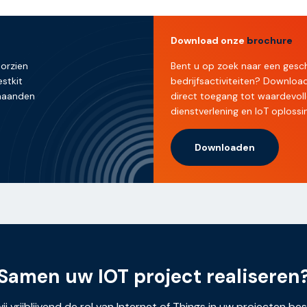
Download onze
brochure
oorzien
Bent u op zoek naar een gesch
stkit
bedrijfsactiviteiten? Downlo
 maanden
direct toegang tot waardevoll
dienstverlening en IoT oplossi
Downloaden
Samen uw IOT project realiseren
ij vrijblijvend de rol van Internet of Things in uw projecten be