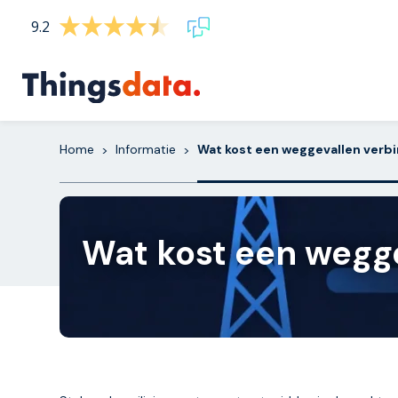
Skip
9.2
to
content
Home
Informatie
Wat kost een weggevallen verbin
>
>
Wat kost een wegge