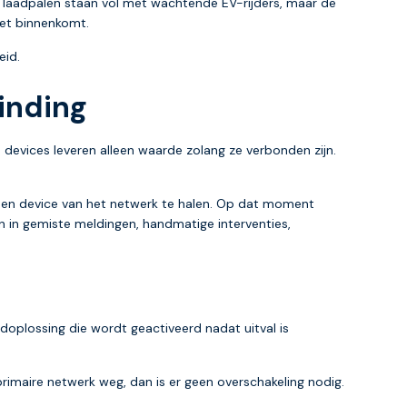
uw laadpalen staan vol met wachtende EV-rijders, maar de
iet binnenkomt.
eid.
inding
e devices leveren alleen waarde zolang ze verbonden zijn.
 een device van het netwerk te halen. Op dat moment
en in gemiste meldingen, handmatige interventies,
oplossing die wordt geactiveerd nadat uitval is
primaire netwerk weg, dan is er geen overschakeling nodig.