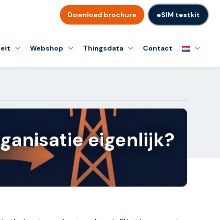
Download brochure
eSIM testkit
eit
Webshop
Thingsdata
Contact
anisatie eigenlijk?