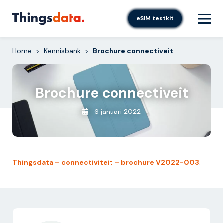
Skip
to
eSIM testkit
content
Home
Kennisbank
Brochure connectiveit
>
>
Brochure connectiveit
6 januari 2022
Thingsdata – connectiviteit – brochure V2022-003
.