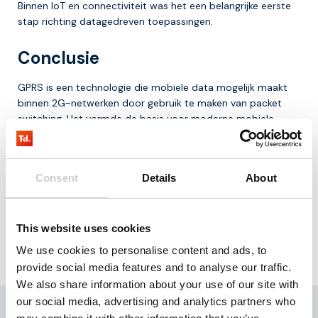
Binnen IoT en connectiviteit was het een belangrijke eerste
stap richting datagedreven toepassingen.
Conclusie
GPRS is een technologie die mobiele data mogelijk maakt
binnen 2G-netwerken door gebruik te maken van packet
switching. Het vormde de basis voor moderne mobiele
datacommunicatie.
Voor organisaties die werken met IoT is GPRS vooral
relevant als legacy technologie en als onderdeel van de
Consent
Details
About
evolutie van mobiele netwerken.
Voor meer informatie kan er contact worden opgenomen
This website uses cookies
via het telefoonnummer
+31-85-0443500
of per mail naar
info@thingsdata.com
.
We use cookies to personalise content and ads, to
provide social media features and to analyse our traffic.
We also share information about your use of our site with
our social media, advertising and analytics partners who