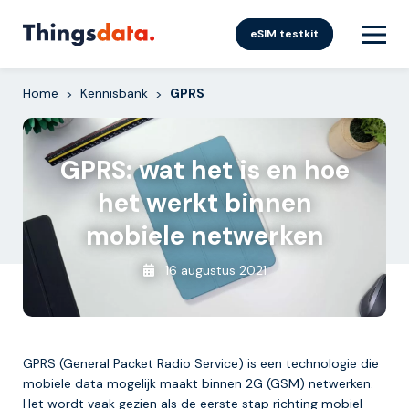
Skip
to
eSIM testkit
content
Home
Kennisbank
GPRS
>
>
GPRS: wat het is en hoe
het werkt binnen
mobiele netwerken
16 augustus 2021
GPRS (General Packet Radio Service) is een technologie die
mobiele data mogelijk maakt binnen 2G (GSM) netwerken.
Het wordt vaak gezien als de eerste stap richting mobiel