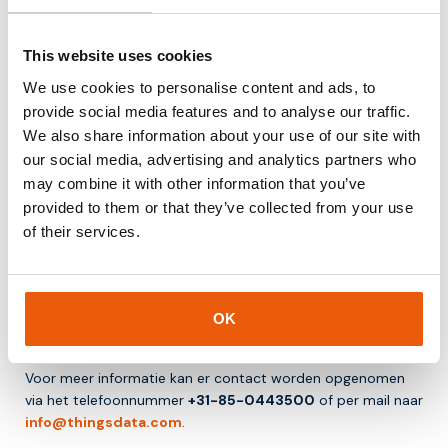
maken.
This website uses cookies
Het maakt het mogelijk om stap voor stap te valideren en
zo de kans op succesvolle implementatie te vergroten.
We use cookies to personalise content and ads, to
provide social media features and to analyse our traffic.
Conclusie
We also share information about your use of our site with
our social media, advertising and analytics partners who
Een proof of concept is een belangrijke eerste stap in het
may combine it with other information that you’ve
ontwikkelen van IoT oplossingen. Het helpt om technische
provided to them or that they’ve collected from your use
haalbaarheid te testen en risico’s te verminderen voordat
of their services.
een oplossing op grote schaal wordt uitgerold.
Voor organisaties die werken met nieuwe technologieën en
connectiviteit biedt een PoC een praktische manier om
OK
ideeën te valideren en beter onderbouwde beslissingen te
nemen.
Voor meer informatie kan er contact worden opgenomen
via het telefoonnummer
+31-85-0443500
of per mail naar
info@thingsdata.com
.