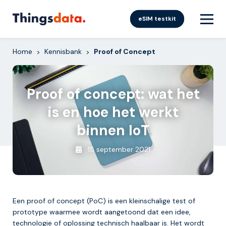
Skip
to
eSIM testkit
content
Home
Kennisbank
Proof of Concept
>
>
Proof of concept: wat het
is en hoe het werkt
binnen IoT
15 september 2021
Een proof of concept (PoC) is een kleinschalige test of
prototype waarmee wordt aangetoond dat een idee,
technologie of oplossing technisch haalbaar is. Het wordt