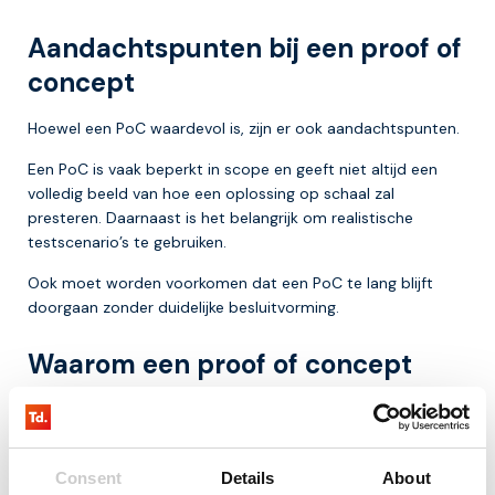
Aandachtspunten bij een proof of
concept
Hoewel een PoC waardevol is, zijn er ook aandachtspunten.
Een PoC is vaak beperkt in scope en geeft niet altijd een
volledig beeld van hoe een oplossing op schaal zal
presteren. Daarnaast is het belangrijk om realistische
testscenario’s te gebruiken.
Ook moet worden voorkomen dat een PoC te lang blijft
doorgaan zonder duidelijke besluitvorming.
Waarom een proof of concept
belangrijk is
IoT projecten kunnen complex zijn en bestaan uit meerdere
lagen, zoals hardware, connectiviteit en software. Een proof
Consent
Details
About
of concept helpt om deze complexiteit beheersbaar te