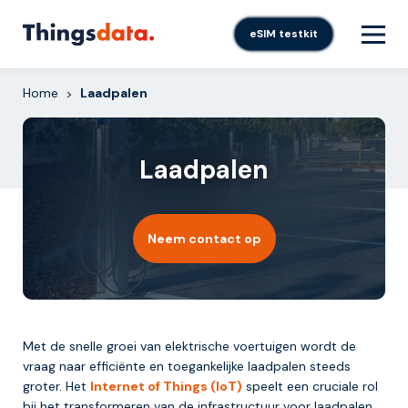
Skip
to
eSIM testkit
content
Home
Laadpalen
>
Laadpalen
Neem contact op
Met de snelle groei van elektrische voertuigen wordt de
vraag naar efficiënte en toegankelijke laadpalen steeds
groter. Het
Internet of Things (IoT)
speelt een cruciale rol
bij het transformeren van de infrastructuur voor laadpalen.