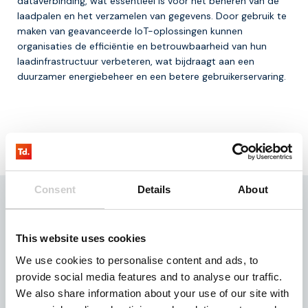
dataverbinding, wat essentieel is voor het beheren van de
laadpalen en het verzamelen van gegevens. Door gebruik te
maken van geavanceerde IoT-oplossingen kunnen
organisaties de efficiëntie en betrouwbaarheid van hun
laadinfrastructuur verbeteren, wat bijdraagt aan een
duurzamer energiebeheer en een betere gebruikerservaring.
Vraag onze
testkit aan
Consent
Details
About
Bent u op zoek naar IoT simkaarten die uw oplossing
voorzien van een continue internetverbinding? Vraag
dan onze testkit aan! Onze testkit bevat drie
This website uses cookies
simchips waarmee u drie maanden kosteloos 100
mb kunt testen.
We use cookies to personalise content and ads, to
provide social media features and to analyse our traffic.
Aanvragen
We also share information about your use of our site with