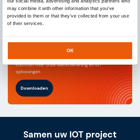
our social media, advertising and analytics partners who
may combine it with other information that you’ve
provided to them or that they’ve collected from your use
of their services.
Download onze
brochure
Bent u op zoek naar een geschikte IoT partner voor
OK
uw bedrijfsactiviteiten? Download dan deze
brochure en ontvang direct toegang tot waardevolle
inzichten over onze dienstverlening en IoT
oplossingen.
Downloaden
Samen uw IOT project