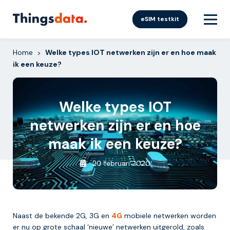
Skip
to
eSIM testkit
content
Home
Welke types IOT netwerken zijn er en hoe maak
>
ik een keuze?
Welke types IOT
netwerken zijn er en hoe
maak ik een keuze?
20 februari 2020
Naast de bekende 2G, 3G en
4G
mobiele netwerken worden
er nu op grote schaal ‘nieuwe’ netwerken uitgerold, zoals