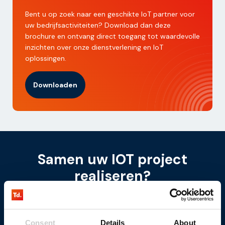
Bent u op zoek naar een geschikte IoT partner voor
uw bedrijfsactiviteiten? Download dan deze
brochure en ontvang direct toegang tot waardevolle
inzichten over onze dienstverlening en IoT
oplossingen.
Downloaden
Samen uw IOT project
realiseren?
Laten wij vrijblijvend de rol van Internet of Things in uw
projecten bespreken.
Consent
Details
About