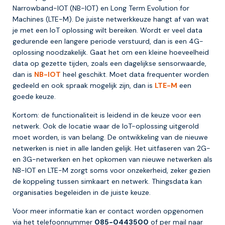
Narrowband-IOT (NB-IOT) en Long Term Evolution for
Machines (LTE-M). De juiste netwerkkeuze hangt af van wat
je met een IoT oplossing wilt bereiken. Wordt er veel data
gedurende een langere periode verstuurd, dan is een 4G-
oplossing noodzakelijk. Gaat het om een kleine hoeveelheid
data op gezette tijden, zoals een dagelijkse sensorwaarde,
dan is
NB-IOT
heel geschikt. Moet data frequenter worden
gedeeld en ook spraak mogelijk zijn, dan is
LTE-M
een
goede keuze.
Kortom: de functionaliteit is leidend in de keuze voor een
netwerk. Ook de locatie waar de IoT-oplossing uitgerold
moet worden, is van belang. De ontwikkeling van de nieuwe
netwerken is niet in alle landen gelijk. Het uitfaseren van 2G-
en 3G-netwerken en het opkomen van nieuwe netwerken als
NB-IOT en LTE-M zorgt soms voor onzekerheid, zeker gezien
de koppeling tussen simkaart en netwerk. Thingsdata kan
organisaties begeleiden in de juiste keuze.
Voor meer informatie kan er contact worden opgenomen
via het telefoonnummer
085-0443500
of per mail naar