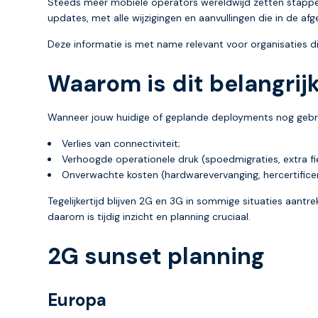
Steeds meer mobiele operators wereldwijd zetten stappen 
updates, met alle wijzigingen en aanvullingen die in de a
Deze informatie is met name relevant voor organisaties di
Waarom is dit belangrijk
Wanneer jouw huidige of geplande deployments nog gebrui
Verlies van connectiviteit;
Verhoogde operationele druk (spoedmigraties, extra fiel
Onverwachte kosten (hardwarevervanging, hercertificer
Tegelijkertijd blijven 2G en 3G in sommige situaties aant
daarom is tijdig inzicht en planning cruciaal.
2G sunset planning
Europa