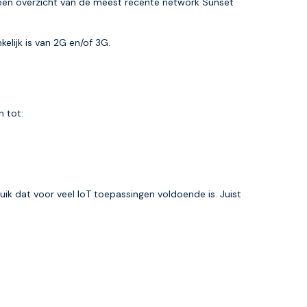
j een overzicht van de meest recente network Sunset
elijk is van 2G en/of 3G.
 tot:
uik dat voor veel IoT toepassingen voldoende is. Juist