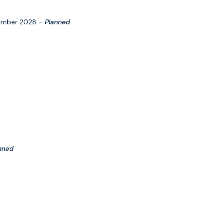
cember 2028 –
Planned
nned