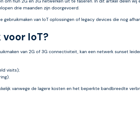
om hun 2G en 3G netwerken uit te faseren. In dit artikel delen wi
fgelopen drie maanden zijn doorgevoerd.
e gebruikmaken van IoT oplossingen of legacy devices die nog afhank
 voor IoT?
kmaken van 2G of 3G connectiviteit, kan een netwerk sunset leiden
d visits);
ing).
rekkelijk vanwege de lagere kosten en het beperkte bandbreedte verbr