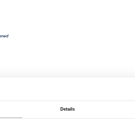
nned
communiceerd –
Planned
Details