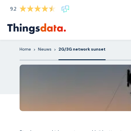
Skip
9.2
to
content
Home
Nieuws
2G/3G network sunset
>
>