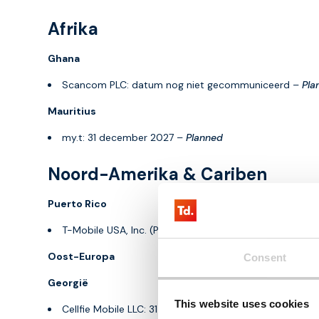
Afrika
Ghana
Scancom PLC: datum nog niet gecommuniceerd –
Pla
Mauritius
my.t: 31 december 2027 –
Planned
Noord-Amerika & Cariben
Puerto Rico
T-Mobile USA, Inc. (Puerto Rico): datum nog niet ge
Oost-Europa
Consent
Georgië
This website uses cookies
Cellfie Mobile LLC: 31 januari 2026 –
Planned