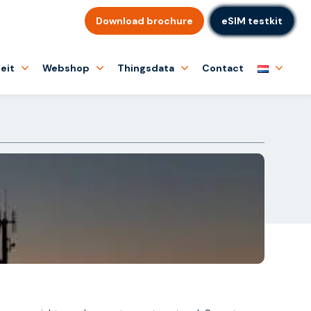
Download brochure
eSIM testkit
eit
Webshop
Thingsdata
Contact