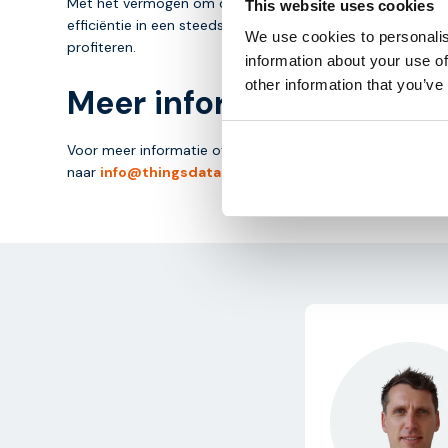
Met het vermogen om de grootste uitdagingen van IoT-con
This website uses cookies
efficiëntie in een steeds meer verbonden wereld. Bij Thi
We use cookies to personalis
profiteren.
information about your use of
other information that you’ve
Meer informatie
Voor meer informatie over eSIM en de SGP.32 standaard
naar
info@thingsdata.com
.