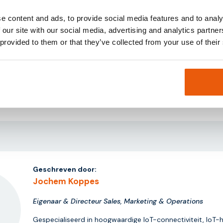
nectiviteit aan te pakken, positioneert SGP.32 eSIM-technologie zi
ngsdata adviseren wij prospects en onze klanten voortdurend over de
e content and ads, to provide social media features and to analy
 our site with our social media, advertising and analytics partn
 provided to them or that they’ve collected from your use of their
 bij Thingsdata kan er contact worden opgenomen via het telefoo
Geschreven door:
Jochem Koppes
Eigenaar & Directeur Sales, Marketing & Operations
Gespecialiseerd in hoogwaardige IoT-connectiviteit, IoT-