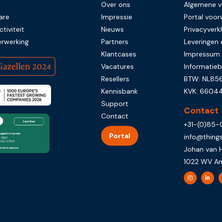
Over ons
Algemene 
are
Impressie
Portal voo
tiviteit
Nieuws
Privacyverkl
rwerking
Partners
Leveringen 
Klantcases
Impressum
Vacatures
Informatieb
Resellers
BTW: NL856
Kennisbank
KVK: 6604
Support
Contact
Contact
+31-(0)85
Portal
info@thing
Johan van 
1022 WV A