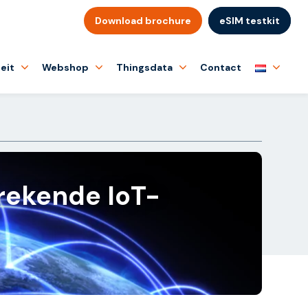
Download brochure
eSIM testkit
eit
Webshop
Thingsdata
Contact
rekende IoT-