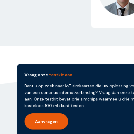
Vraag onze
testkit aan
Bent u op zoek naar IoT simkaarten die uw oplossing v
van een continue internetverbinding? Vraag dan onze te
aan! Onze testkit bevat drie simchips waarmee u drie
kosteloos 100 mb kunt testen.
Aanvragen