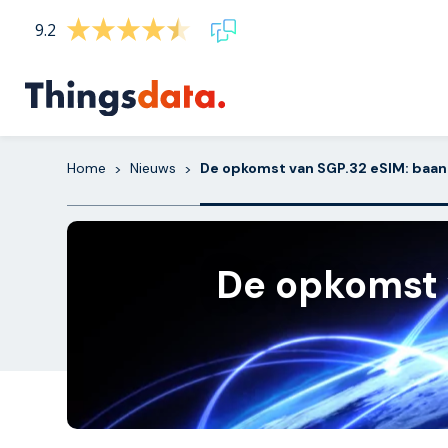
Skip
9.2
to
content
Home
Nieuws
De opkomst van SGP.32 eSIM: baan
>
>
De opkomst 