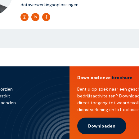
dataverwerkingsoplossingen.
Download onze
brochure
oorzien
Bent u op zoek naar een gesch
stkit
bedrijfsactiviteiten? Downlo
 maanden
direct toegang tot waardevoll
dienstverlening en IoT oplossi
Downloaden