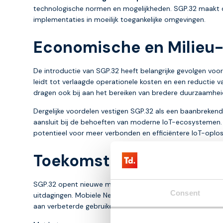
technologische normen en mogelijkheden. SGP.32 maakt di
implementaties in moeilijk toegankelijke omgevingen.
Economische en Milieu
De introductie van SGP.32 heeft belangrijke gevolgen voo
leidt tot verlaagde operationele kosten en een reductie v
dragen ook bij aan het bereiken van bredere duurzaamhei
Dergelijke voordelen vestigen SGP.32 als een baanbrekend
aansluit bij de behoeften van moderne IoT-ecosystemen
potentieel voor meer verbonden en efficiëntere IoT-oploss
Toekomstige perspectie
SGP.32 opent nieuwe mogelijkheden voor een breed scala
Consent
uitdagingen. Mobiele Netwerk Operators spelen een sleute
aan verbeterde gebruikerservaringen.