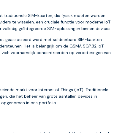
tot traditionele SIM-kaarten, die fysiek moeten worden
ders te wisselen, een cruciale functie voor moderne IoT-
r volledig geïntegreerde SIM-oplossingen binnen devices.
 het geassocieerd werd met soldeerbare SIM-kaarten.
dersteunen. Het is belangrijk om de GSMA SGP.32 IoT
 zich voornamelijk concentreerden op verbeteringen van
iende markt voor Internet of Things (IoT). Traditionele
en, die het beheer van grote aantallen devices in
t opgenomen in ons portfolio.