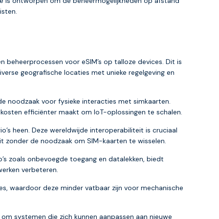
tie is ontworpen om de beheermogelijkheden op afstand
isten.
 beheerprocessen voor eSIM’s op talloze devices. Dit is
iverse geografische locaties met unieke regelgeving en
de noodzaak voor fysieke interacties met simkaarten.
n kosten efficiënter maakt om IoT-oplossingen te schalen.
io’s heen. Deze wereldwijde interoperabiliteit is cruciaal
teit zonder de noodzaak om SIM-kaarten te wisselen.
ico’s zoals onbevoegde toegang en datalekken, biedt
werken verbeteren.
es, waardoor deze minder vatbaar zijn voor mechanische
gt om systemen die zich kunnen aanpassen aan nieuwe