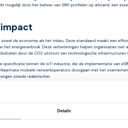
t mogelijk door het beheer van SIM-profielen op afstand, een esse
-impact
r zowel de economie als het milieu. Deze standaard maakt een effici
an het energieverbruik. Deze verbeteringen helpen organisaties niet 
dsdoelen door de CO2 uitstoot van technologische infrastructuren t
e specificatie binnen de IoT-industrie, die de implementatie van eS
. Naarmate mobiele netwerkoperators doorgaan met het overnemen 
ingen steeds realistischer.
ven en de rol van MNO’s
 aan IoT-toepassingen en maakt innovatieve oplossingen mogelijk 
Details
lrol in de adoptie en implementatie van SGP.32, waarbij ze niet all