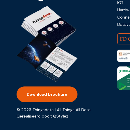
IOT
Hardw
Connec
Datave
Download brochure
© 2026 Thingsdata | All Things All Data
Gerealiseerd door:
QStylez