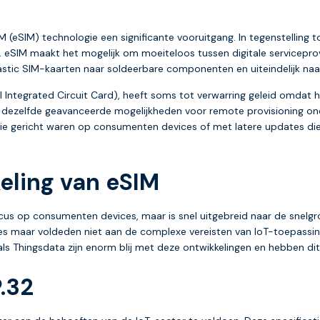
 (eSIM) technologie een significante vooruitgang. In tegenstelling 
eSIM maakt het mogelijk om moeiteloos tussen digitale serviceprovi
astic SIM-kaarten naar soldeerbare componenten en uiteindelijk naa
Integrated Circuit Card), heeft soms tot verwarring geleid omdat
r dezelfde geavanceerde mogelijkheden voor remote provisioning on
e gericht waren op consumenten devices of met latere updates die
eling van eSIM
us op consumenten devices, maar is snel uitgebreid naar de snelgroe
s maar voldeden niet aan de complexe vereisten van IoT-toepassing
ls Thingsdata zijn enorm blij met deze ontwikkelingen en hebben di
.32