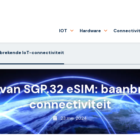
IOT
Hardware
Connectivit
brekende IoT-connectiviteit
van SGP.32 eSIM: baanb
connectiviteit
23 mei 2024