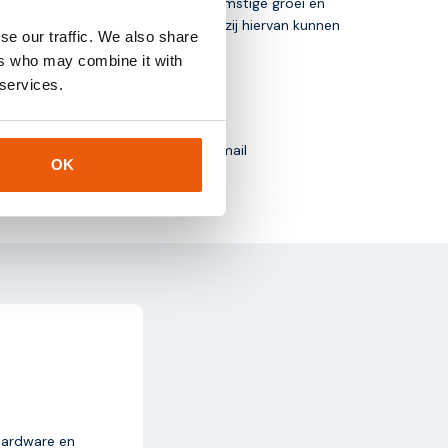
ch als een katalysator voor toekomstige groei en
 mogelijkheden van SGP.32 en hoe zij hiervan kunnen
se our traffic. We also share
ers who may combine it with
 services.
nnummer
+31-85-0443500
of per mail
OK
hardware en