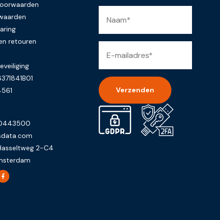
voorwaarden
rwaarden
aring
en retouren
eveiliging
371841B01
4561
Alternative:
-0443500
sdata.com
Hasseltweg 2-C4
msterdam