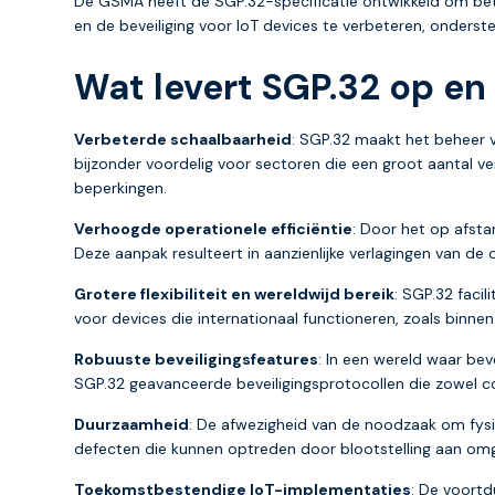
De GSMA heeft de SGP.32-specificatie ontwikkeld om bet
en de beveiliging voor IoT devices te verbeteren, onders
Wat levert SGP.32 op en
Verbeterde schaalbaarheid
: SGP.32 maakt het beheer v
bijzonder voordelig voor sectoren die een groot aantal v
beperkingen.
Verhoogde operationele efficiëntie
: Door het op afst
Deze aanpak resulteert in aanzienlijke verlagingen van de
Grotere flexibiliteit en wereldwijd bereik
: SGP.32 facil
voor devices die internationaal functioneren, zoals binn
Robuuste beveiligingsfeatures
: In een wereld waar bev
SGP.32 geavanceerde beveiligingsprotocollen die zowel c
Duurzaamheid
: De afwezigheid van de noodzaak om fys
defecten die kunnen optreden door blootstelling aan omg
Toekomstbestendige IoT-implementaties
: De voort