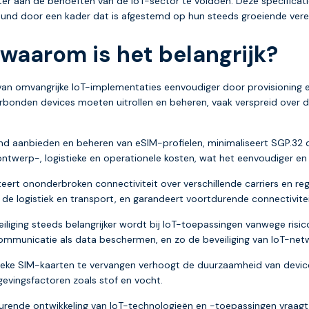
er aan de behoeften van de IoT-sector te voldoen. Deze specifica
teund door een kader dat is afgestemd op hun steeds groeiende vere
 waarom is het belangrijk?
an omvangrijke IoT-implementaties eenvoudiger door provisioning en
erbonden devices moeten uitrollen en beheren, vaak verspreid over d
and aanbieden en beheren van eSIM-profielen, minimaliseert SGP.32 
 ontwerp-, logistieke en operationele kosten, wat het eenvoudiger e
iteert ononderbroken connectiviteit over verschillende carriers en reg
en de logistiek en transport, en garandeert voortdurende connectivi
eiliging steeds belangrijker wordt bij IoT-toepassingen vanwege ris
ommunicatie als data beschermen, en zo de beveiliging van IoT-net
ieke SIM-kaarten te vervangen verhoogt de duurzaamheid van devic
evingsfactoren zoals stof en vocht.
durende ontwikkeling van IoT-technologieën en -toepassingen vraa