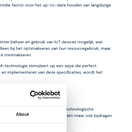
ntiële factor voor het up-to-date houden van langdurige
ënter beheer en gebruik van IoT devices mogelijk, wat
alleen bij het optimaliseren van hun resourcegebruik, maar
e minimaliseren.
IM-technologie stimuleert op een wijze die perfect
en implementeren van deze specificaties, wordt het
die voorheen beperkt waren door technologische
About
een de benodigde infrastructuur bieden maar ook bijdragen