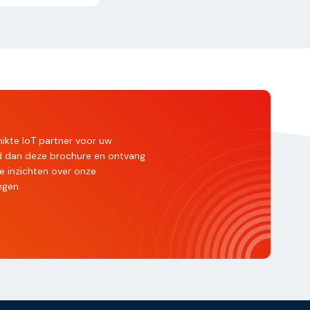
ikte IoT partner voor uw
ad dan deze brochure en ontvang
e inzichten over onze
ngen.