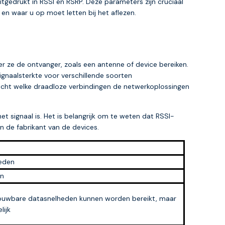
tgedrukt in RSSI en RSRP. Deze parameters zijn cruciaal
en waar u op moet letten bij het aflezen.
r ze de ontvanger, zoals een antenne of device bereiken.
gnaalsterkte voor verschillende soorten
eacht welke draadloze verbindingen de netwerkoplossingen
 signaal is. Het is belangrijk om te weten dat RSSI-
n de fabrikant van de devices.
heden
en
trouwbare datasnelheden kunnen worden bereikt, maar
lijk