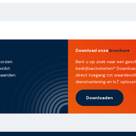
Download onze
brochure
oorzien
Bent u op zoek naar een gesch
stkit
bedrijfsactiviteiten? Downlo
 maanden
direct toegang tot waardevoll
dienstverlening en IoT oplossi
Downloaden