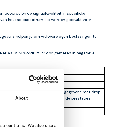
 beoordelen de signaalkwaliteit in specifieke
en van het radiospectrum die worden gebruikt voor
gegevens helpen je om weloverwogen beslissingen te
kt. Net als RSSI wordt RSRP ook gemeten in negatieve
eden
n
n worden bereikt, maar marginale gegevens met drop-
 in de buurt komt van -100, zullen de prestaties
About
se our traffic. We also share