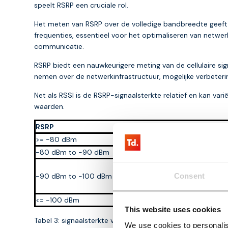
speelt RSRP een cruciale rol.
Het meten van RSRP over de volledige bandbreedte geeft i
frequenties, essentieel voor het optimaliseren van netwe
communicatie.
RSRP biedt een nauwkeurigere meting van de cellulaire s
nemen over de netwerkinfrastructuur, mogelijke verbeteri
Net als RSSI is de RSRP-signaalsterkte relatief en kan var
waarden.
RSRP
>= -80 dBm
-80 dBm to -90 dBm
-90 dBm to -100 dBm
Consent
<= -100 dBm
This website uses cookies
Tabel 3: signaalsterkte van RSRP
We use cookies to personalis