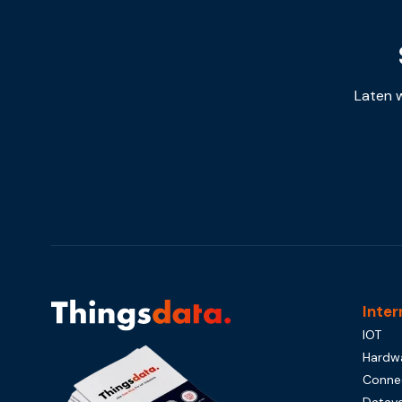
Laten w
Inter
IOT
Hardw
Connec
Datave