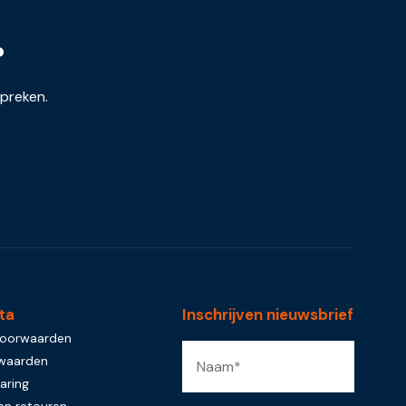
?
spreken.
ta
Inschrijven nieuwsbrief
voorwaarden
rwaarden
aring
en retouren