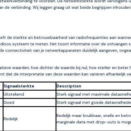
etwerkverbinding te voorzien. De netwerksterkte wordt vervolgens ui
n de verbinding. Wij leggen graag uit wat beide begrippen inhouden 
geeft de sterkte en betrouwbaarheid van radiofrequenties aan wannee
adloos systeem te meten. Het toont informatie over de ontvangen si
 de connectiviteit van je netwerkapparaten duidelijk aangeven, ong
ve waarden; hoe dichter de waarde bij nul, hoe sterker en beter het
ent dat de interpretatie van deze waarden kan variëren afhankelijk va
Signaalsterkte
Description
Uitstekend
Sterk signaal met maximale datasnel
Goed
Sterk signaal met goede datasnelhed
Redelijk maar bruikbaar, snelle en be
Redelijk
marginale data met drop-outs is moge