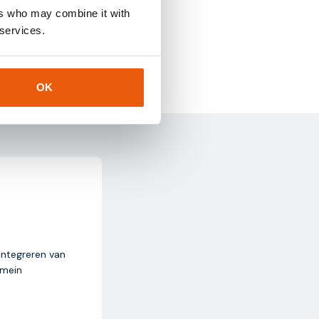
ers who may combine it with
 services.
thingsdata.com
.
OK
integreren van
omein