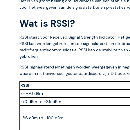
Het is van groot belang om uw devices van een stabiele n
voor het weergeven van de signaalsterkte en prestaties va
Wat is RSSI?
RSSI staat voor Received Signal Strength Indicator. Het 
RSSI kan worden gebruikt om de signaalsterkte in elk dra
radiofrequentiecommunicatie. RSSI kan de stabiliteit van
gebruiken.
RSSI-signaalsterktemetingen worden weergegeven in negatie
waarden niet universeel gestandaardiseerd zijn. Dit betek
RSSI
>= -70 dBm
-70 dBm to -85 dBm
-86 dBm to -100 dBm