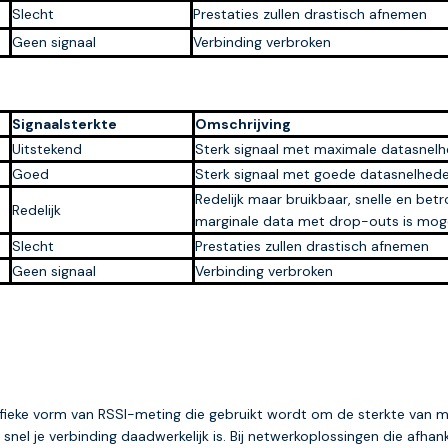
Slecht
Prestaties zullen drastisch afnemen
Geen signaal
Verbinding verbroken
Signaalsterkte
Omschrijving
Uitstekend
Sterk signaal met maximale datasnel
Goed
Sterk signaal met goede datasnelhed
Redelijk maar bruikbaar, snelle en b
Redelijk
marginale data met drop-outs is moge
Slecht
Prestaties zullen drastisch afnemen
Geen signaal
Verbinding verbroken
ifieke vorm van RSSI-meting die gebruikt wordt om de sterkte van m
l je verbinding daadwerkelijk is. Bij netwerkoplossingen die afhank