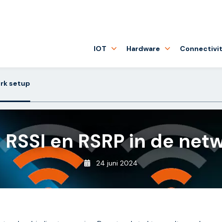
IOT
Hardware
Connectivit
erk setup
n RSSI en RSRP in de net
24 juni 2024