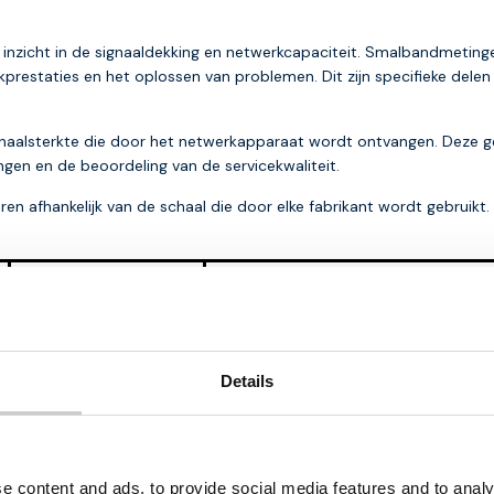
nzicht in de signaaldekking en netwerkcapaciteit. Smalbandmetingen
rkprestaties en het oplossen van problemen. Dit zijn specifieke del
ignaalsterkte die door het netwerkapparaat wordt ontvangen. Deze 
ngen en de beoordeling van de servicekwaliteit.
iëren afhankelijk van de schaal die door elke fabrikant wordt gebrui
Signaalsterkte
Omschrijving
Uitstekend
Sterk signaal met maximale datasnelh
Goed
Sterk signaal met goede datasnelhede
Betrouwbare gegevenssnelheden kunne
Redelijk tot slecht
outs zijn mogelijk. Wanneer deze waarde
Details
drastisch afnemen.
Geen signaal
Verbinding verbroken
e content and ads, to provide social media features and to analy