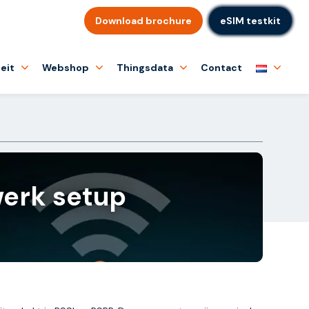
Download brochure
eSIM testkit
eit
Webshop
Thingsdata
Contact
werk setup