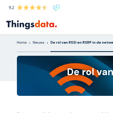
Skip
9.2
to
content
Home
Nieuws
De rol van RSSI en RSRP in de netw
>
>
De rol va