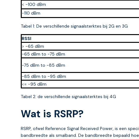
< -100 dBm
-110 dBm
Tabel 1: De verschillende signaalsterktes bij 2G en 3G
RSSI
> -65 dBm
-65 dBm to -75 dBm
-75 dBm to -85 dBm
-85 dBm to -95 dBm
<= -95 dBm
Tabel 2: de verschillende signaalsterktes bij 4G
Wat is RSRP?
RSRP, ofwel Reference Signal Received Power, is een spec
bandbreedte als smalband. De bandbreedte bepaald hoe sne