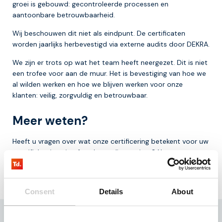
groei is gebouwd: gecontroleerde processen en
aantoonbare betrouwbaarheid.
Wij beschouwen dit niet als eindpunt. De certificaten
worden jaarlijks herbevestigd via externe audits door DEKRA.
We zijn er trots op wat het team heeft neergezet. Dit is niet
een trofee voor aan de muur. Het is bevestiging van hoe we
al wilden werken en hoe we blijven werken voor onze
klanten: veilig, zorgvuldig en betrouwbaar.
Meer weten?
Heeft u vragen over wat onze certificering betekent voor uw
specifieke situatie of aanbestedingstraject? Neem contact
met ons op via
+31-85-
0443500
of
info@thingsdata.com.
Consent
Details
About