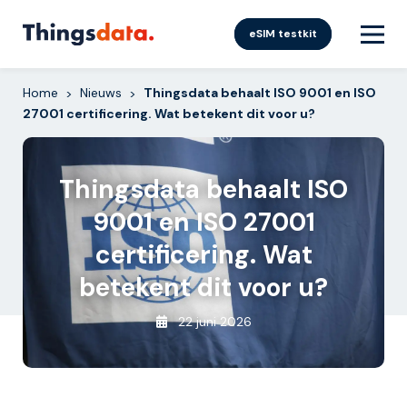
Skip
to
eSIM testkit
content
Home
Nieuws
Thingsdata behaalt ISO 9001 en ISO
>
>
27001 certificering. Wat betekent dit voor u?
Thingsdata behaalt ISO
9001 en ISO 27001
certificering. Wat
betekent dit voor u?
22 juni 2026