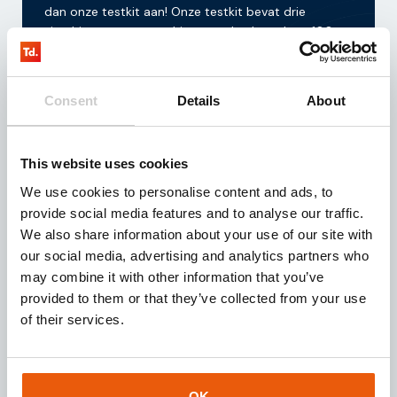
dan onze testkit aan! Onze testkit bevat drie
simchips waarmee u drie maanden kosteloos 100
mb kunt testen.
Aanvragen
Consent
Details
About
This website uses cookies
We use cookies to personalise content and ads, to
Download onze
brochure
provide social media features and to analyse our traffic.
We also share information about your use of our site with
Bent u op zoek naar een geschikte IoT partner voor
uw bedrijfsactiviteiten? Download dan deze
our social media, advertising and analytics partners who
brochure en ontvang direct toegang tot waardevolle
may combine it with other information that you’ve
inzichten over onze dienstverlening en IoT
provided to them or that they’ve collected from your use
oplossingen.
of their services.
Downloaden
OK