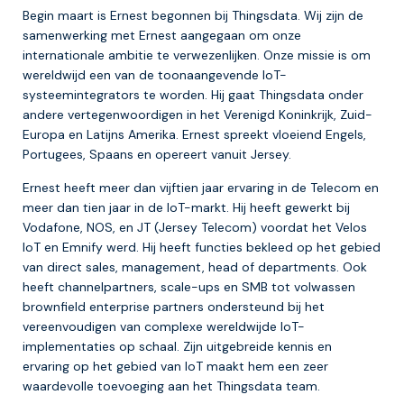
Begin maart is Ernest begonnen bij Thingsdata. Wij zijn de
samenwerking met Ernest aangegaan om onze
internationale ambitie te verwezenlijken. Onze missie is om
wereldwijd een van de toonaangevende IoT-
systeemintegrators te worden. Hij gaat Thingsdata onder
andere vertegenwoordigen in het Verenigd Koninkrijk, Zuid-
Europa en Latijns Amerika. Ernest spreekt vloeiend Engels,
Portugees, Spaans en opereert vanuit Jersey.
Ernest heeft meer dan vijftien jaar ervaring in de Telecom en
meer dan tien jaar in de IoT-markt. Hij heeft gewerkt bij
Vodafone, NOS, en JT (Jersey Telecom) voordat het Velos
IoT en Emnify werd. Hij heeft functies bekleed op het gebied
van direct sales, management, head of departments. Ook
heeft channelpartners, scale-ups en SMB tot volwassen
brownfield enterprise partners ondersteund bij het
vereenvoudigen van complexe wereldwijde IoT-
implementaties op schaal. Zijn uitgebreide kennis en
ervaring op het gebied van IoT maakt hem een zeer
waardevolle toevoeging aan het Thingsdata team.