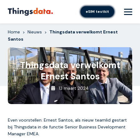
Skip
to
eSIM testkit
content
Home
Nieuws
Thingsdata verwelkomt Ernest
>
>
Santos
Thingsdata verwelkomt
Ernest Santos
13 maart 2024
Even voorstellen: Ernest Santos, als nieuw teamlid gestart
bij Thingsdata in de functie Senior Business Development
Manager EMEA.