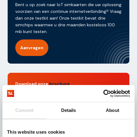
Bent u op zoek naar IoT simkaarten die uw oplossing
voorzien van een continue internetverbinding? Vraag
dan onze testkit aan! Onze testkit bevat drie
simchips waarmee u drie maanden kosteloos 100
mb kunt testen.
Aanvragen
Download onze
brochure
Bent u op zoek naar een geschikte IoT partner voor
uw bedrijfsactiviteiten? Download dan deze
brochure en ontvang direct toegang tot waardevolle
Consent
Details
About
inzichten over onze dienstverlening en IoT
oplossingen.
This website uses cookies