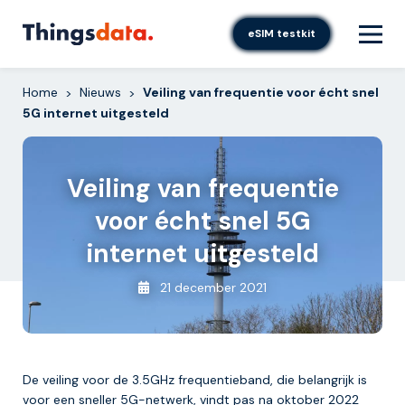
Skip
to
eSIM testkit
content
Home
Nieuws
Veiling van frequentie voor écht snel
>
>
5G internet uitgesteld
Veiling van frequentie
voor écht snel 5G
internet uitgesteld
21 december 2021
De veiling voor de 3.5GHz frequentieband, die belangrijk is
voor een sneller 5G-netwerk, vindt pas na oktober 2022