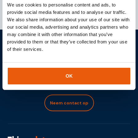
Downloaden
We use cookies to personalise content and ads, to
provide social media features and to analyse our traffic.
We also share information about your use of our site with
our social media, advertising and analytics partners who
may combine it with other information that you’ve
provided to them or that they’ve collected from your use
Samen uw IOT project
of their services.
realiseren?
Laten wij vrijblijvend de rol van Internet of Things in uw
OK
projecten bespreken.
Neem contact op