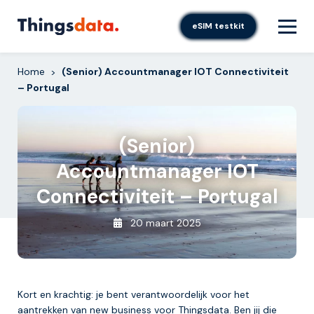
Skip
to
eSIM testkit
content
Home
(Senior) Accountmanager IOT Connectiviteit
>
– Portugal
(Senior)
Accountmanager IOT
Connectiviteit – Portugal
20 maart 2025
Kort en krachtig: je bent verantwoordelijk voor het
aantrekken van new business voor Thingsdata. Ben jij die