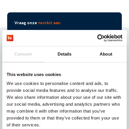
Vraag onze
testkit aan
Bent u op zoek naar IoT simkaarten die uw oplossing
voorzien van een continue internetverbinding? Vraag
dan onze testkit aan! Onze testkit bevat drie
simchips waarmee u drie maanden kosteloos 100
Consent
Details
About
mb kunt testen.
Aanvragen
This website uses cookies
We use cookies to personalise content and ads, to
provide social media features and to analyse our traffic.
We also share information about your use of our site with
our social media, advertising and analytics partners who
Download onze
brochure
may combine it with other information that you’ve
provided to them or that they’ve collected from your use
Bent u op zoek naar een geschikte IoT partner voor
uw bedrijfsactiviteiten? Download dan deze
of their services.