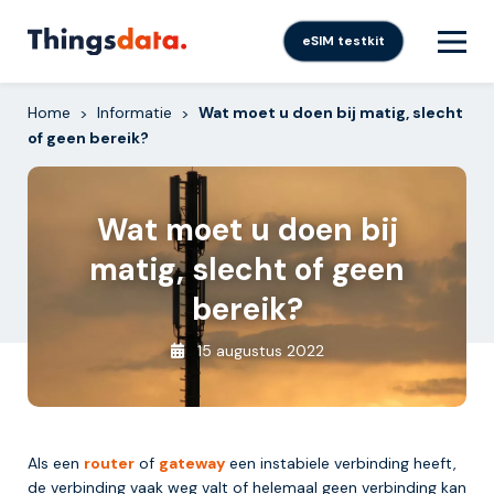
Skip
to
eSIM testkit
content
Home
Informatie
Wat moet u doen bij matig, slecht
>
>
of geen bereik?
Wat moet u doen bij
matig, slecht of geen
bereik?
15 augustus 2022
Als een
router
of
gateway
een instabiele verbinding heeft,
de verbinding vaak weg valt of helemaal geen verbinding kan