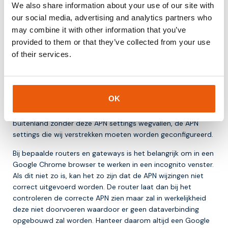
We also share information about your use of our site with
our social media, advertising and analytics partners who
APN Settings
may combine it with other information that you’ve
provided to them or that they’ve collected from your use
Om een stabiele dataverbinding te krijgen is het belangrijk
of their services.
om de correcte APN settings in de router of gateway te
configureren. Als deze APN settings niet correct
geconfigureerd worden zal de router automatisch een APN
kiezen waarbij het kan voorkomen dat de IoT hardware dan
OK
na een restart geen dataverbinding meer kan opbouwen.
Ook kan de dataverbinding in grensstreken en het
buitenland zonder deze APN settings wegvallen, de APN
settings die wij verstrekken moeten worden geconfigureerd.
Bij bepaalde routers en gateways is het belangrijk om in een
Google Chrome browser te werken in een incognito venster.
Als dit niet zo is, kan het zo zijn dat de APN wijzingen niet
correct uitgevoerd worden. De router laat dan bij het
controleren de correcte APN zien maar zal in werkelijkheid
deze niet doorvoeren waardoor er geen dataverbinding
opgebouwd zal worden. Hanteer daarom altijd een Google