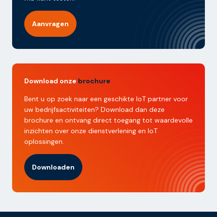
Aanvragen
Download onze
brochure
Bent u op zoek naar een geschikte IoT partner voor
uw bedrijfsactiviteiten? Download dan deze
brochure en ontvang direct toegang tot waardevolle
inzichten over onze dienstverlening en IoT
oplossingen.
Downloaden