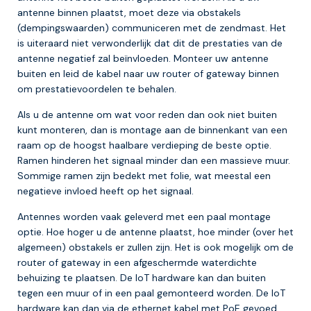
antenne binnen plaatst, moet deze via obstakels
(dempingswaarden) communiceren met de zendmast. Het
is uiteraard niet verwonderlijk dat dit de prestaties van de
antenne negatief zal beïnvloeden. Monteer uw antenne
buiten en leid de kabel naar uw router of gateway binnen
om prestatievoordelen te behalen.
Als u de antenne om wat voor reden dan ook niet buiten
kunt monteren, dan is montage aan de binnenkant van een
raam op de hoogst haalbare verdieping de beste optie.
Ramen hinderen het signaal minder dan een massieve muur.
Sommige ramen zijn bedekt met folie, wat meestal een
negatieve invloed heeft op het signaal.
Antennes worden vaak geleverd met een paal montage
optie. Hoe hoger u de antenne plaatst, hoe minder (over het
algemeen) obstakels er zullen zijn. Het is ook mogelijk om de
router of gateway in een afgeschermde waterdichte
behuizing te plaatsen. De IoT hardware kan dan buiten
tegen een muur of in een paal gemonteerd worden. De IoT
hardware kan dan via de ethernet kabel met PoE gevoed