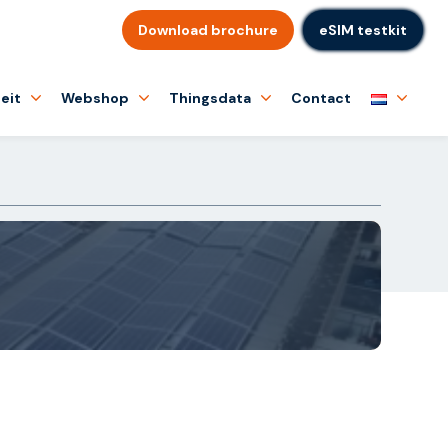
Download brochure
eSIM testkit
eit
Webshop
Thingsdata
Contact