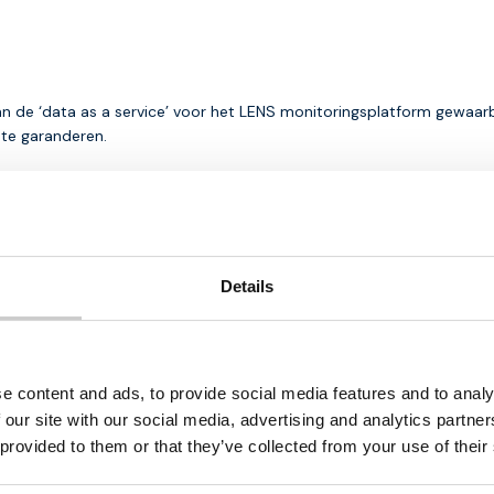
 van de ‘data as a service’ voor het LENS monitoringsplatform gewaar
 te garanderen.
Details
Download onze
b
oorzien
Bent u op zoek naar een gesch
e content and ads, to provide social media features and to analy
stkit
bedrijfsactiviteiten? Downlo
 maanden
direct toegang tot waardevoll
 our site with our social media, advertising and analytics partn
dienstverlening en IoT oplossi
 provided to them or that they’ve collected from your use of their