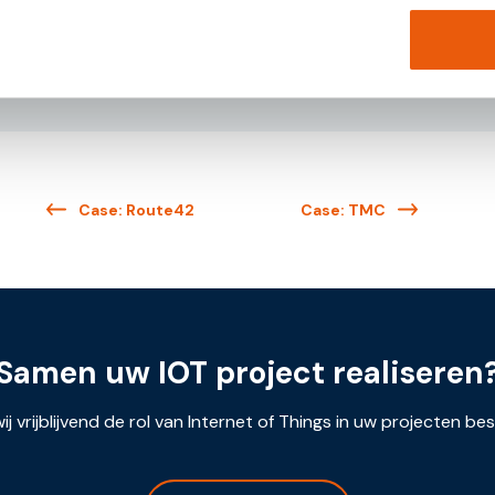
Downloaden
Case: Route42
Case: TMC
Samen uw IOT project realiseren
ij vrijblijvend de rol van Internet of Things in uw projecten be