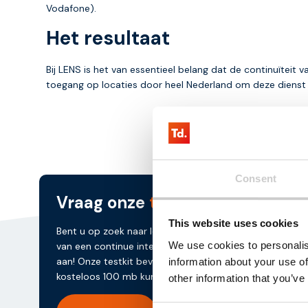
Vodafone).
Het resultaat
Bij LENS is het van essentieel belang dat de continuïteit
toegang op locaties door heel Nederland om deze dienst
Consent
Vraag onze
testkit aan
This website uses cookies
Bent u op zoek naar IoT simkaarten die uw oplossing v
We use cookies to personalis
van een continue internetverbinding? Vraag dan onze te
aan! Onze testkit bevat drie simchips waarmee u drie
information about your use of
kosteloos 100 mb kunt testen.
other information that you’ve