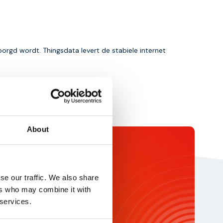
borgd wordt. Thingsdata levert de stabiele internet
About
rochure
ikte IoT partner voor uw
se our traffic. We also share
ad dan deze brochure en ontvang
e inzichten over onze
ers who may combine it with
ngen.
 services.