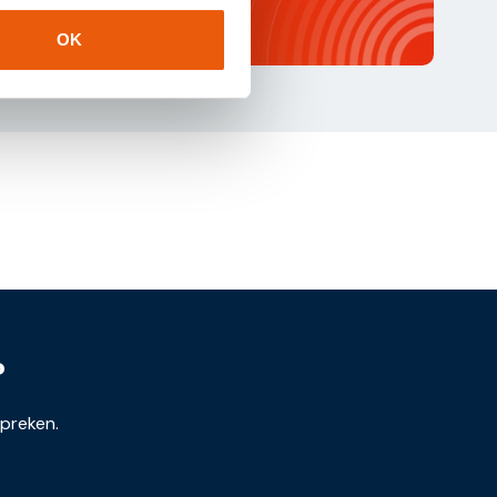
OK
?
spreken.