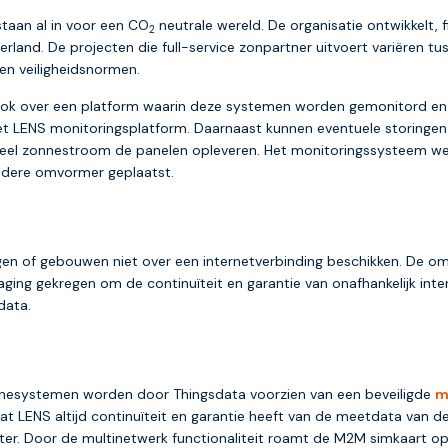
staan al in voor een CO
neutrale wereld. De organisatie ontwikkelt, f
2
land. De projecten die full-service zonpartner uitvoert variëren 
en veiligheidsnormen.
ook over een platform waarin deze systemen worden gemonitord en
 LENS monitoringsplatform. Daarnaast kunnen eventuele storingen 
eveel zonnestroom de panelen opleveren. Het monitoringssysteem wer
 iedere omvormer geplaatst.
ngen of gebouwen niet over een internetverbinding beschikken. De 
daging gekregen om de continuïteit en garantie van onafhankelijk in
data.
nnesystemen worden door Thingsdata voorzien van een beveiligde
m
t LENS altijd continuïteit en garantie heeft van de meetdata van d
er. Door de multinetwerk functionaliteit roamt de M2M simkaart op