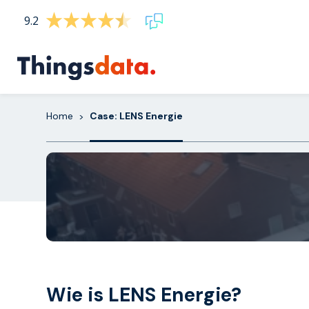
Skip
9.2
to
content
Home
Case: LENS Energie
>
Wie is LENS Energie?