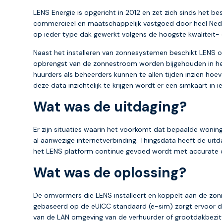
LENS Energie is opgericht in 2012 en zet zich sinds het be
commercieel en maatschappelijk vastgoed door heel Neder
op ieder type dak gewerkt volgens de hoogste kwaliteit- 
Naast het installeren van zonnesystemen beschikt LENS 
opbrengst van de zonnestroom worden bijgehouden in het
huurders als beheerders kunnen te allen tijden inzien ho
deze data inzichtelijk te krijgen wordt er een simkaart in
Wat was de uitdaging?
Er zijn situaties waarin het voorkomt dat bepaalde woni
al aanwezige internetverbinding. Thingsdata heeft de uit
het LENS platform continue gevoed wordt met accurate 
Wat was de oplossing?
De omvormers die LENS installeert en koppelt aan de zo
gebaseerd op de eUICC standaard (e-sim) zorgt ervoor da
van de LAN omgeving van de verhuurder of grootdakbezitt