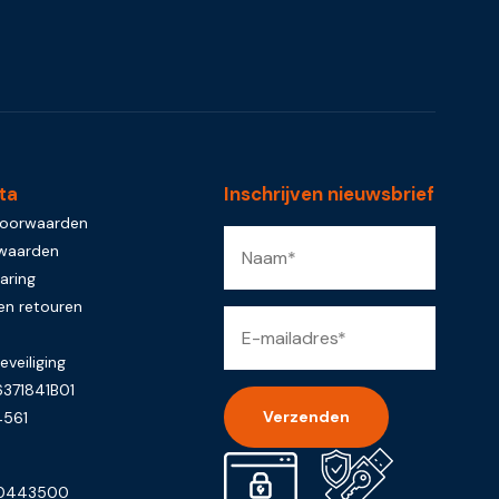
ta
Inschrijven nieuwsbrief
voorwaarden
rwaarden
aring
en retouren
eveiliging
371841B01
4561
Alternative:
-0443500