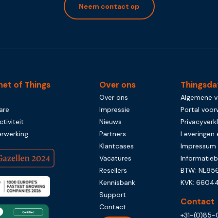
Neem contact op
net of Things
Over ons
Thingsda
Over ons
Algemene 
are
Impressie
Portal voo
tiviteit
Nieuws
Privacyverkl
rwerking
Partners
Leveringen 
Klantcases
Impressum
Vacatures
Informatieb
Resellers
BTW: NL856
Kennisbank
KVK: 6604
Support
Contact
Contact
+31-(0)85